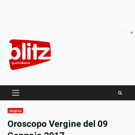
×
Skip
to
content
PRIMARY
MENU
vergine
Oroscopo Vergine del 09