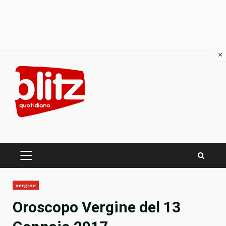
×
Skip
to
content
PRIMARY
MENU
vergine
Oroscopo Vergine del 13