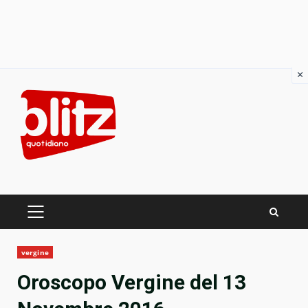
×
Skip
to
content
PRIMARY
MENU
vergine
Oroscopo Vergine del 13