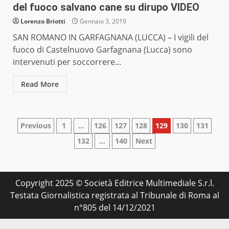
del fuoco salvano cane su dirupo VIDEO
Lorenzo Briotti
Gennaio 3, 2019
SAN ROMANO IN GARFAGNANA (LUCCA) – I vigili del
fuoco di Castelnuovo Garfagnana (Lucca) sono
intervenuti per soccorrere...
Read More
Paginazione
Previous
1
…
126
127
128
129
130
131
132
…
140
Next
degli
articoli
Copyright 2025 © Società Editrice Multimediale S.r.l.
Testata Giornalistica registrata al Tribunale di Roma al
n°805 del 14/12/2021