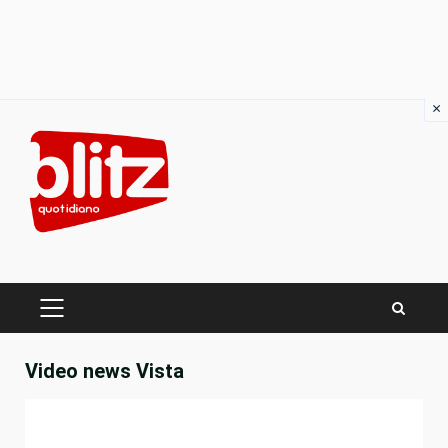
×
Skip
to
content
PRIMARY
MENU
Video news Vista