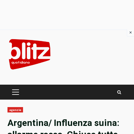
×
Skip
to
content
PRIMARY
MENU
agenzie
Argentina/ Influenza suina: