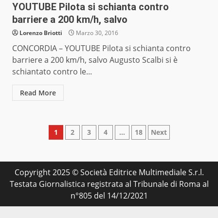
YOUTUBE Pilota si schianta contro
barriere a 200 km/h, salvo
Lorenzo Briotti
Marzo 30, 2016
CONCORDIA – YOUTUBE Pilota si schianta contro
barriere a 200 km/h, salvo Augusto Scalbi si è
schiantato contro le...
Read More
Paginazione
1
2
3
4
…
18
Next
degli
articoli
Copyright 2025 © Società Editrice Multimediale S.r.l.
Testata Giornalistica registrata al Tribunale di Roma al
n°805 del 14/12/2021