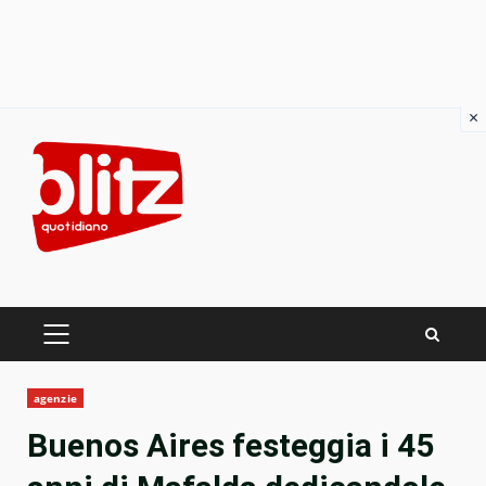
×
Skip
to
content
PRIMARY
MENU
agenzie
Buenos Aires festeggia i 45