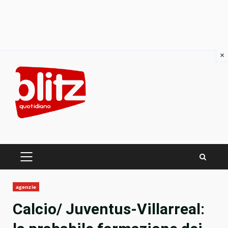
×
Skip
to
content
PRIMARY
MENU
agenzie
Calcio/ Juventus-Villarreal: