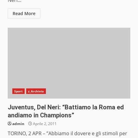
Neri...
Read More
Sport
z_Archivio
Juventus, Del Neri: “Battiamo la Roma ed
andiamo in Champions”
admin
Aprile 2, 2011
TORINO, 2 APR – ”Abbiamo il dovere e gli stimoli per