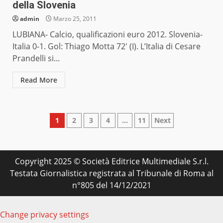
della Slovenia
admin
Marzo 25, 2011
LUBIANA- Calcio, qualificazioni euro 2012. Slovenia-
Italia 0-1. Gol: Thiago Motta 72′ (I). L’Italia di Cesare
Prandelli si...
Read More
Paginazione
1
2
3
4
…
11
Next
degli
articoli
Copyright 2025 © Società Editrice Multimediale S.r.l.
Testata Giornalistica registrata al Tribunale di Roma al
n°805 del 14/12/2021
Change privacy settings