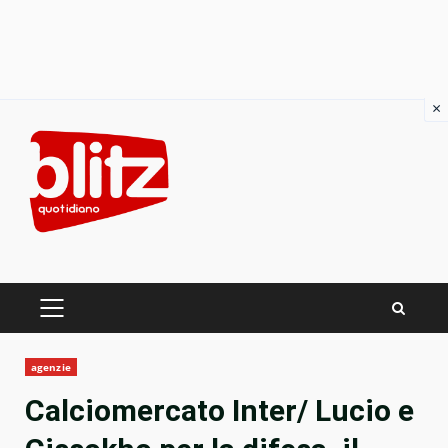
×
Skip
to
content
PRIMARY
MENU
agenzie
Calciomercato Inter/ Lucio e