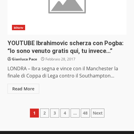
blitztv
YOUTUBE Ibrahimovic scherza con Pogba:
“Io sono venuto gratis qui, tu invece…”
Gianluca Pace
Febbraio 28, 2017
LONDRA – Ibra segna e vince con il Manchester la
finale di Coppa di Lega contro il Southampton...
Read More
Paginazione
1
2
3
4
…
48
Next
degli