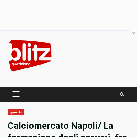
×
Skip
to
content
PRIMARY
MENU
agenzie
Calciomercato Napoli/ La