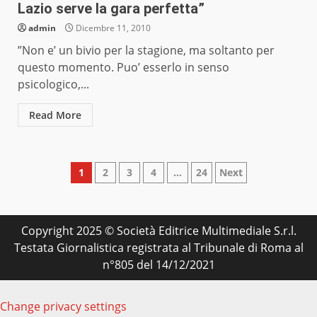
Lazio serve la gara perfetta”
admin
Dicembre 11, 2010
”Non e’ un bivio per la stagione, ma soltanto per
questo momento. Puo’ esserlo in senso
psicologico,...
Read More
Paginazione
1
2
3
4
…
24
Next
degli
articoli
Copyright 2025 © Società Editrice Multimediale S.r.l.
Testata Giornalistica registrata al Tribunale di Roma al
n°805 del 14/12/2021
Change privacy settings