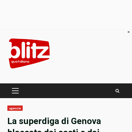
×
Skip
to
content
PRIMARY
MENU
agenzie
La superdiga di Genova