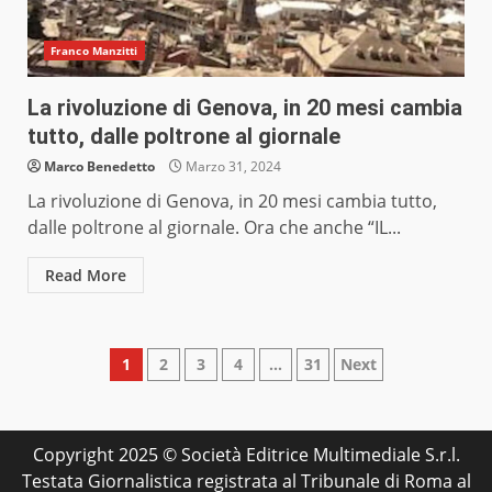
Franco Manzitti
La rivoluzione di Genova, in 20 mesi cambia
tutto, dalle poltrone al giornale
Marco Benedetto
Marzo 31, 2024
La rivoluzione di Genova, in 20 mesi cambia tutto,
dalle poltrone al giornale. Ora che anche “IL...
Read More
Paginazione
1
2
3
4
…
31
Next
degli
articoli
Copyright 2025 © Società Editrice Multimediale S.r.l.
Testata Giornalistica registrata al Tribunale di Roma al