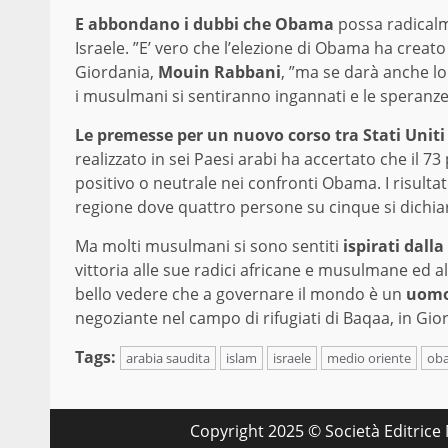
E abbondano i dubbi che Obama
possa radicalm
Israele. ”E’ vero che l’elezione di Obama ha creato
Giordania,
Mouin Rabbani
, ”ma se darà anche lo
i musulmani si sentiranno ingannati e le speranz
Le premesse per un nuovo corso tra Stati Unit
realizzato in sei Paesi arabi ha accertato che il 7
positivo o neutrale nei confronti Obama. I risul
regione dove quattro persone su cinque si dichiaran
Ma molti musulmani si sono sentiti
ispirati dall
vittoria alle sue radici africane e musulmane ed 
bello vedere che a governare il mondo è un
uomo 
negoziante nel campo di rifugiati di Baqaa, in Gio
Tags:
arabia saudita
islam
israele
medio oriente
ob
Copyright 2025 © Società Editrice M