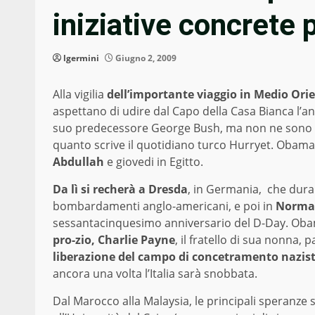
iniziative concrete 
lgermini
Giugno 2, 2009
Alla vigilia
dell’importante viaggio in Medio Or
aspettano di udire dal Capo della Casa Bianca l’a
suo predecessore George Bush, ma non ne sono a
quanto scrive il quotidiano turco Hurryet. Obama 
Abdullah
e giovedi in Egitto.
Da lì si recherà a Dresda
, in Germania, che dura
bombardamenti anglo-americani, e poi in
Norma
sessantacinquesimo anniversario del D-Day. Obam
pro-zio, Charlie Payne
, il fratello di sua nonna,
liberazione del campo di concetramento nazis
ancora una volta l’Italia sarà snobbata.
Dal Marocco alla Malaysia, le principali speranz