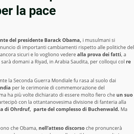
per la pace
iente del presidente Barack Obama,
i musulmani si
nnuncio di importanti cambiamenti rispetto alle politiche del
ncora sicuri e lo vogliono vedere
alla prova dei fatti
, a
sarà domani a Riyad, in Arabia Saudita, per colloqui col
re
nte la Seconda Guerra Mondiale fu rasa al suolo dai
ndia
per le cerimonie di commemorazione del
a ha più volte dichiarato di essere molto fiero che
un suo
 partecipò con la ottantanovesima divisione di fanteria alla
ta di Ohrdruf, parte del complesso di Buchenwald.
Ma
e sono che Obama,
nell’atteso discorso
che pronuncerà