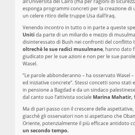
all’Università del Cairo (ma per ragioni di sicurez
esponga programmi concreti per la creazione di uno
un celere ritiro delle truppe Usa dall’Iraq.
Venendo incontro in tutto o in parte a queste s
Uniti
da parte di un miliardo e mezzo di musulmani
disinteressato di Bush nei confronti del conflitto 
oltrechè le sue radici musulmane
, hanno dato f
giudicato per le sue azioni e non per le sue paro
Wasel.
”Le parole abbonderanno – ha osservato Wasel – 
ed iniziative concrete”. Stessi concetti sono stat
in pensione a Bagdad e da un sindaco palestinese
dal canto suo l’attivista sociale
Marina Mahatir,
Ma di pari passo con il crescere delle aspettative,
giacchè gli osservatori non si aspettano che Oba
Oriente, potenzialmente il più efficace antidoto c
un secondo tempo.