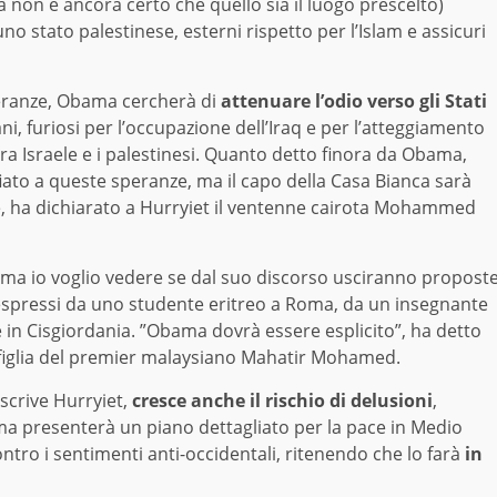
za non è ancora certo che quello sia il luogo prescelto)
 stato palestinese, esterni rispetto per l’Islam e assicuri
peranze, Obama cercherà di
attenuare l’odio verso gli Stati
, furiosi per l’occupazione dell’Iraq e per l’atteggiamento
tra Israele e i palestinesi. Quanto detto finora da Obama,
iato a queste speranze, ma il capo della Casa Bianca sarà
le, ha dichiarato a Hurryiet il ventenne cairota Mohammed
ma io voglio vedere se dal suo discorso usciranno propost
i espressi da uno studente eritreo a Roma, da un insegnante
 in Cisgiordania. ”Obama dovrà essere esplicito”, ha detto
figlia del premier malaysiano Mahatir Mohamed.
 scrive Hurryiet,
cresce anche il rischio di delusioni
,
ma presenterà un piano dettagliato per la pace in Medio
ontro i sentimenti anti-occidentali, ritenendo che lo farà
in