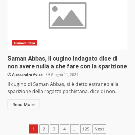
Cronaca Italia
Saman Abbas, il cugino indagato dice di
non avere nulla a che fare con la sparizione
Alessandro Avico
Giugno 11, 2021
Il cugino di Saman Abbas, si è detto estraneo alla
sparizione della ragazza pachistana, dice di non...
Read More
Paginazione
1
2
3
4
…
125
Next