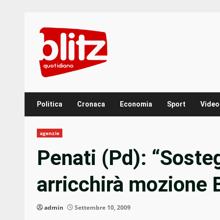
Skip
to
content
Politica
Cronaca
Economia
Sport
Video
agenzie
Penati (Pd): “Soste
arricchirà mozione 
admin
Settembre 10, 2009