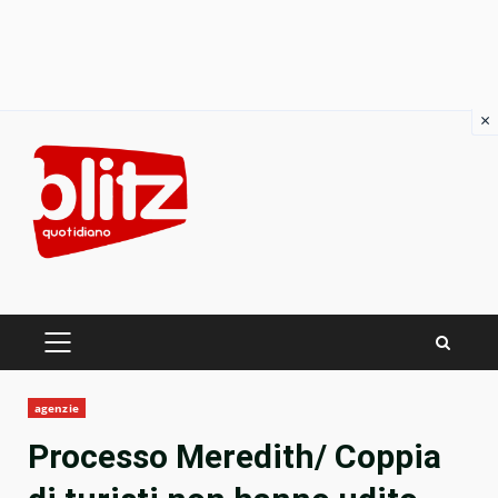
×
Skip
to
content
PRIMARY
MENU
agenzie
Processo Meredith/ Coppia