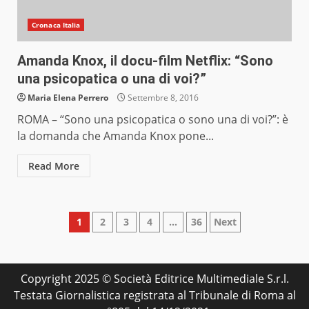
Cronaca Italia
Amanda Knox, il docu-film Netflix: “Sono
una psicopatica o una di voi?”
Maria Elena Perrero
Settembre 8, 2016
ROMA – “Sono una psicopatica o sono una di voi?”: è
la domanda che Amanda Knox pone...
Read More
Paginazione
1
2
3
4
…
36
Next
degli
articoli
Copyright 2025 © Società Editrice Multimediale S.r.l.
Testata Giornalistica registrata al Tribunale di Roma al