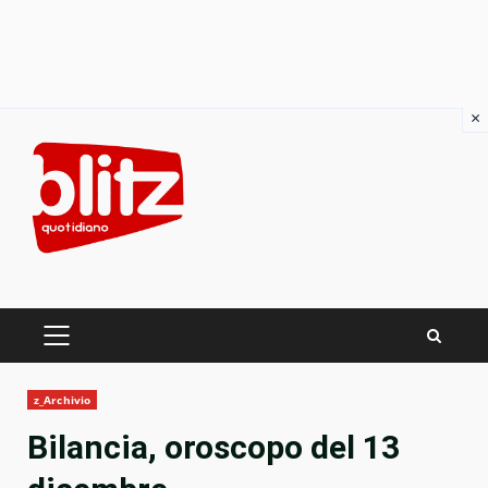
×
Skip
to
content
PRIMARY
MENU
z_Archivio
Bilancia, oroscopo del 13