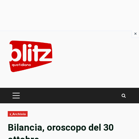
×
Skip
to
content
PRIMARY
MENU
z_Archivio
Bilancia, oroscopo del 30