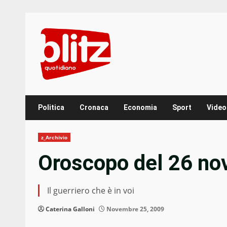
Skip
to
content
Politica
Cronaca
Economia
Sport
Video
z_Archivio
Oroscopo del 26 no
Il guerriero che è in voi
Caterina Galloni
Novembre 25, 2009