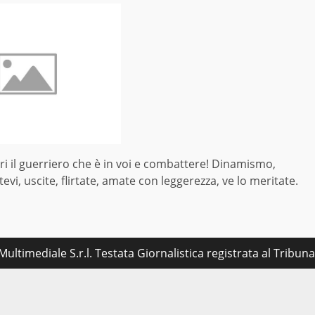
ori il guerriero che è in voi e combattere! Dinamismo,
evi, uscite, flirtate, amate con leggerezza, ve lo meritate.
ultimediale S.r.l. Testata Giornalistica registrata al Tribu