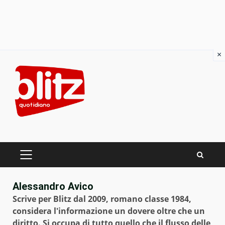
×
Skip
to
content
PRIMARY
MENU
Alessandro Avico
Scrive per Blitz dal 2009, romano classe 1984,
considera l'informazione un dovere oltre che un
diritto. Si occupa di tutto quello che il flusso delle