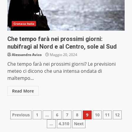
Cronaca Italia
Che tempo farà nei prossimi giorni:
nubifragi al Nord e al Centro, sole al Sud
Alessandro Avico
Maggio 20, 2024
Che tempo farà nei prossimi giorni? Le previsioni
meteo ci dicono che una intensa ondata di
maltempo...
Read More
Paginazione
Previous
1
…
6
7
8
9
10
11
12
…
4.310
Next
degli