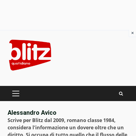
×
Skip
to
content
PRIMARY
MENU
Alessandro Avico
Scrive per Blitz dal 2009, romano classe 1984,
considera l'informazione un dovere oltre che un
diritto. Si occupa di tutto quello che il flusso delle