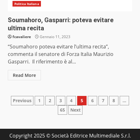
Politica Italiana
Soumahoro, Gasparri: poteva evitare
ultima recita
fcavaliere
Gennaio 11, 2023
“Soumahoro poteva evitare l’ultima recita”,
commenta il senatore di Forza Italia Maurizio
Gasparri. Il riferimento è al...
Read More
Paginazione
Previous
1
2
3
4
5
6
7
8
…
65
Next
degli
articoli
Copyright 2025 © Società Editrice Multimediale S.r.l.