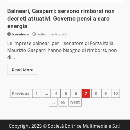
Balneari, Gasparri: servono rimborsi non
decreti attuativi. Governo pensi a caro
energia
fcavaliere
Settembre 4, 2022
Le imprese balneari per il senatore di Forza Italia
Maurizio Gasparri hanno bisogno di rimborsi, non
di...
Read More
Paginazione
Previous
1
…
4
5
6
7
8
9
10
…
65
Next
degli
articoli
Copyright 2025 © Società Editrice Multimediale S.r.l.