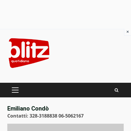
×
Skip
to
content
PRIMARY
MENU
Emiliano Condò
Contatti: 328-3188838 06-5062167