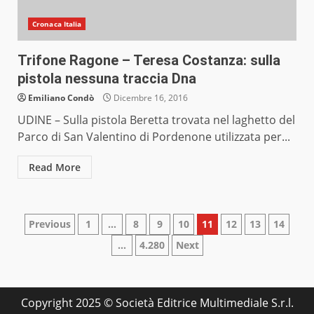
Cronaca Italia
Trifone Ragone – Teresa Costanza: sulla
pistola nessuna traccia Dna
Emiliano Condò
Dicembre 16, 2016
UDINE – Sulla pistola Beretta trovata nel laghetto del
Parco di San Valentino di Pordenone utilizzata per...
Read More
Paginazione
Previous
1
…
8
9
10
11
12
13
14
…
4.280
Next
degli
articoli
Copyright 2025 © Società Editrice Multimediale S.r.l.