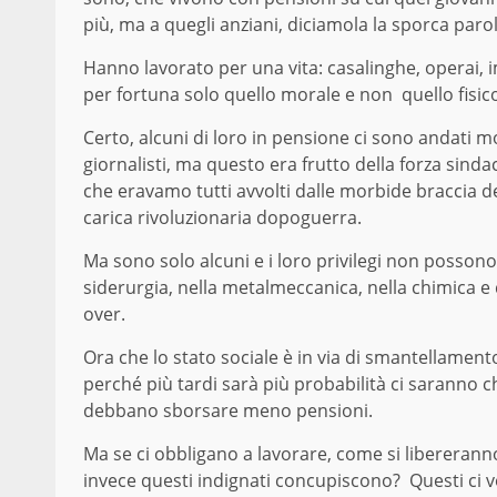
più, ma a quegli anziani, diciamola la sporca parol
Hanno lavorato per una vita: casalinghe, operai, im
per fortuna solo quello morale e non quello fisic
Certo, alcuni di loro in pensione ci sono andati mol
giornalisti, ma questo era frutto della forza sindaca
che eravamo tutti avvolti dalle morbide braccia d
carica rivoluzionaria dopoguerra.
Ma sono solo alcuni e i loro privilegi non possono f
siderurgia, nella metalmeccanica, nella chimica e 
over.
Ora che lo stato sociale è in via di smantellamen
perché più tardi sarà più probabilità ci saranno ch
debbano sborsare meno pensioni.
Ma se ci obbligano a lavorare, come si libereranno
invece questi indignati concupiscono? Questi ci vo