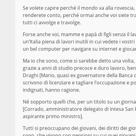
Se volete capire perché il mondo va alla rovescia,
renderete conto, perché ormai anche voi siete tra
tutti ci avvolge e travolge.
Forse anche voi, mamme e papà di figli senza il la
un’Italia piena di lavori inutili in cui vedete i vos
un bel computer per navigare su internet e gioca
Ma io che sono, come si sarebbe detto una volta,
grazie a anni di studio precoce e duro lavoro, be
Draghi [Mario, quasi ex governatore della Banca d
scrivono di licenziare e tagliare l’occupazione e p
indignati, hanno ragione.
Né sopporto quelli che, per un titolo su un giornal
[Corrado, amministratore delegato di Intesa San 
aspirante primo ministro].
Tutti si preoccupano dei giovani, dei diritti dei gi
sono, che vivono con pensioni su cui quei giovani