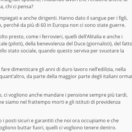
a, chi ci pensa?
piegati e anche dirigenti. Hanno dato il sangue per i figli,
o, perché da più di 60 in Europa non ci sono state guerre.
to presto, come i ferrovieri, quelli dell’Alitalia e anche i
le (piloti), della benevolenza del Duce (giornalisti), del fatt
ello stato sociale, quando questo serviva per svuotare la
are dimenticare gli anni di duro lavoro nell’edilizia, nella
quant’altro, da parte della maggior parte degli italiani orma
to, ci vogliono anche mandare i pensione sempre più tardi,
e siamo nel frattempo morti e gli istituti di previdenza
 i posti sicuri e garantiti che noi ora occupiamo e che
gliono buttar fuori, quelli ci vogliono tenere dentro.