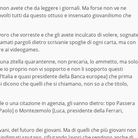
 non avete che da leggere i giornali. Ma forse non ve ne
volti tutti da questo ottuso e insensato giovanilismo che
voro che vorreste e che gli avete inculcato di volere, sognat
tri amati pargoli dietro scrivanie spoglie di ogni carta, ma con
re ai videogames.
 una zitella quarantenne, non precaria, lo ammetto, ma solo
ne io proprio non vi sopporto e non li sopporto questi
’Italia e quasi presidente della Banca europea] che prima
oi dicono che quelli che si chiamano, non so a che titolo,
e o una citazione in agenzia, gli vanno dietro: tipo Passera
Paolo] o Montezemolo [Luca, presidente della Ferrari,
ovani, del futuro dei giovani. Ma di quelli che più giovani non
 indignati sputano, rifiutando lavori che rendono anche di