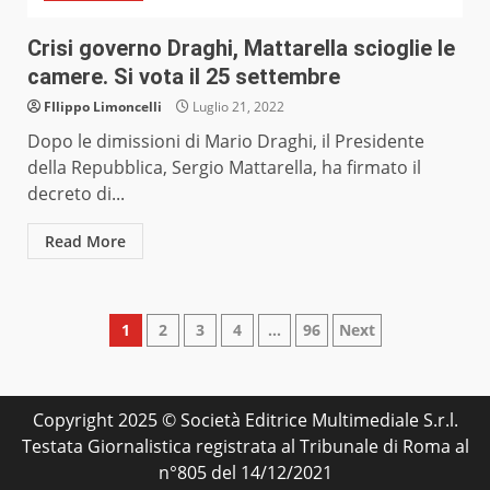
Crisi governo Draghi, Mattarella scioglie le
camere. Si vota il 25 settembre
FIlippo Limoncelli
Luglio 21, 2022
Dopo le dimissioni di Mario Draghi, il Presidente
della Repubblica, Sergio Mattarella, ha firmato il
decreto di...
Read More
Paginazione
1
2
3
4
…
96
Next
degli
articoli
Copyright 2025 © Società Editrice Multimediale S.r.l.
Testata Giornalistica registrata al Tribunale di Roma al
n°805 del 14/12/2021