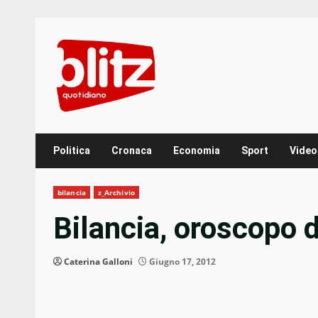
Skip
to
content
Politica
Cronaca
Economia
Sport
Video
bilancia
z_Archivio
Bilancia, oroscopo 
Caterina Galloni
Giugno 17, 2012