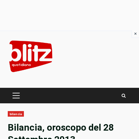
×
Skip
to
content
PRIMARY
MENU
bilancia
Bilancia, oroscopo del 28