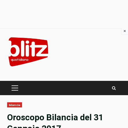
×
Skip
to
content
PRIMARY
MENU
bilancia
Oroscopo Bilancia del 31