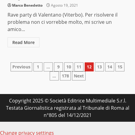
Marco Benedetto
Agosto 19, 2021
Rave party di Valentano (Viterbo). Per risolvere il
problema non ci vorrebbe molto, mi scrive un
amico...
Read More
Paginazione
Previous
1
…
9
10
11
12
13
14
15
…
178
Next
degli
articoli
Copyright 2025 © Società Editrice Multimediale S.r.l.
Testata Giornalistica registrata al Tribunale di Roma al
n°805 del 14/12/2021
Change privacy settings