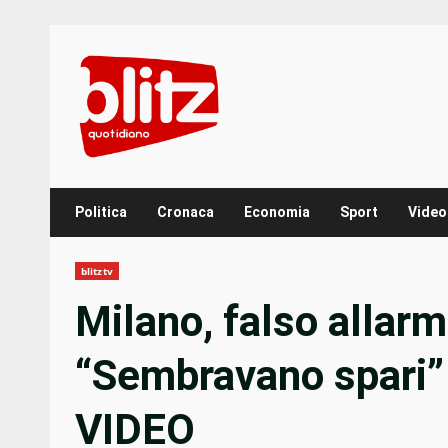
Skip
to
content
Politica
Cronaca
Economia
Sport
Video
blitztv
Milano, falso allar
“Sembravano spari” 
VIDEO