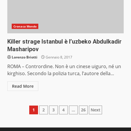
Cronaca Mondo
Killer strage Istanbul è l’uzbeko Abdulkadir
Masharipov
Lorenzo Briotti
Gennaio 8, 2017
ROMA – Contrordine. Non è un cinese uiguro, né un
kirghiso. Secondo la polizia turca, l’autore della...
Read More
Paginazione
1
2
3
4
…
26
Next
degli