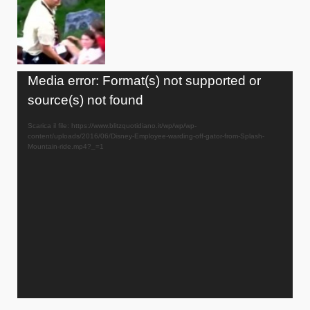
Video
Media error: Format(s) not supported or
Player
source(s) not found
Scarica il file: https://www.blitzquotidiano.it/wp/wp/wp-
content/uploads/2016/06/Disney-Employee-warding-off-gator-from-Splash-
Mountain-ride.mp4?_=1