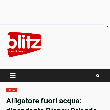
×
Skip
to
content
PRIMARY
MENU
blitztv
Alligatore fuori acqua: