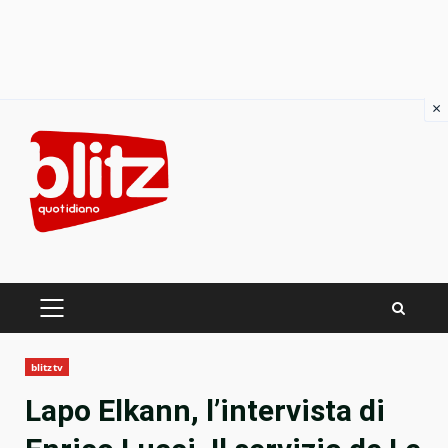
×
Skip
to
content
PRIMARY
MENU
blitztv
Lapo Elkann, l’intervista di