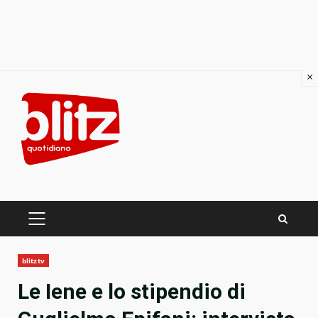
×
Skip
to
content
PRIMARY
MENU
blitztv
Le Iene e lo stipendio di