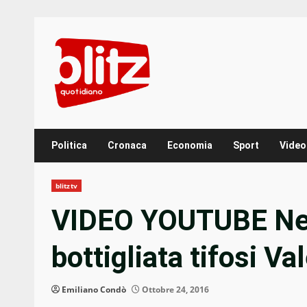
Skip
to
content
Politica
Cronaca
Economia
Sport
Video
blitztv
VIDEO YOUTUBE Ney
bottigliata tifosi V
Emiliano Condò
Ottobre 24, 2016