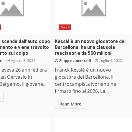
Sport
o scende dall’auto dopo
Kessié è un nuovo giocatore del
ento e viene travolto
Barcellona: ha una clausola
orto sul colpo
rescissoria da 500 milioni
ti
Agosto 3, 2022
FIlippo Limoncelli
Luglio 4, 2022
o aveva 26 anni ed era
Franck Kessié è un nuovo
San Gervasio in
giocatore del Barcellona. Il
Bergamo. Il giovane...
centrocampista ivoriano ha
firmato fino al 2026. La...
Read More