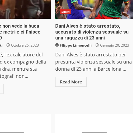
Sport
 non vede la buca
Dani Alves è stato arrestato,
 metri e ci finisce
accusato di violenza sessuale su
O
una ragazza di 23 anni
ti
Ottobre 26, 2023
FIlippo Limoncelli
Gennaio 20, 2023
, l’ex calciatore del
Dani Alves è stato arrestato per
ed ex compagno della
presunta violenza sessuale su una
kira, mentre sta
donna di 23 anni a Barcellona....
ografi non...
Read More