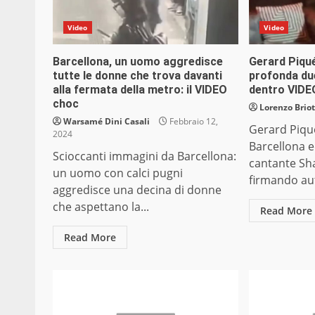
Video
Video
Barcellona, un uomo aggredisce
Gerard Piqué
tutte le donne che trova davanti
profonda due
alla fermata della metro: il VIDEO
dentro VIDE
choc
Lorenzo Briot
Warsamé Dini Casali
Febbraio 12,
Gerard Piqué
2024
Barcellona 
Scioccanti immagini da Barcellona:
cantante Sha
un uomo con calci pugni
firmando aut
aggredisce una decina di donne
che aspettano la...
Read More
Read More