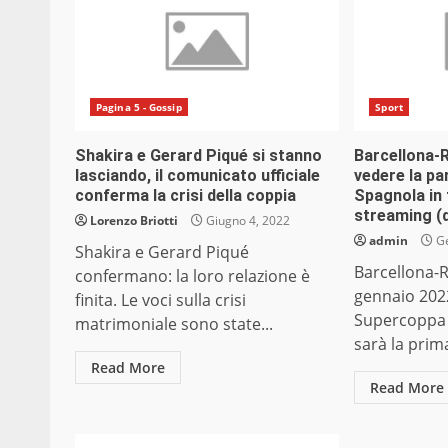
Pagina 5 - Gossip
Sport
Shakira e Gerard Piqué si stanno
Barcellona-R
lasciando, il comunicato ufficiale
vedere la pa
conferma la crisi della coppia
Spagnola in t
streaming (d
Lorenzo Briotti
Giugno 4, 2022
admin
Ge
Shakira e Gerard Piqué
Barcellona-R
confermano: la loro relazione è
gennaio 2022
finita. Le voci sulla crisi
Supercoppa 
matrimoniale sono state...
sarà la prima
Read More
Read More