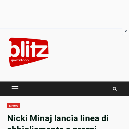
×
Skip
to
content
PRIMARY
MENU
blitztv
Nicki Minaj lancia linea di