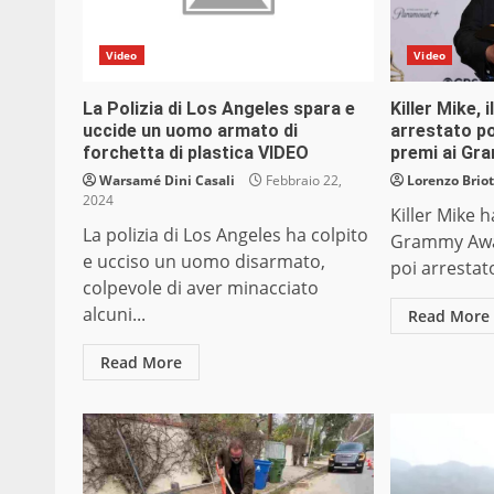
Video
Video
La Polizia di Los Angeles spara e
Killer Mike, 
uccide un uomo armato di
arrestato p
forchetta di plastica VIDEO
premi ai G
Warsamé Dini Casali
Febbraio 22,
Lorenzo Briot
2024
Killer Mike h
La polizia di Los Angeles ha colpito
Grammy Awar
e ucciso un uomo disarmato,
poi arrestat
colpevole di aver minacciato
alcuni...
Read More
Read More