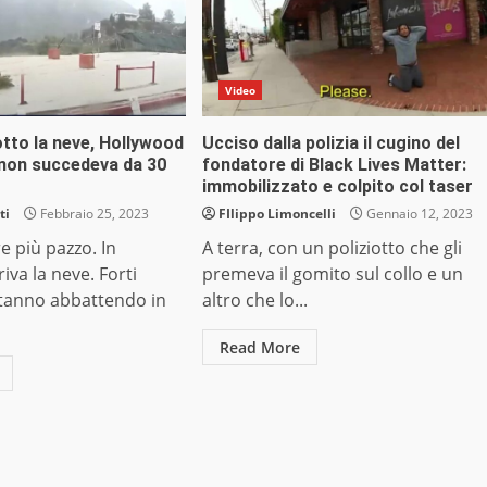
Video
otto la neve, Hollywood
Ucciso dalla polizia il cugino del
 non succedeva da 30
fondatore di Black Lives Matter:
immobilizzato e colpito col taser
ti
Febbraio 25, 2023
FIlippo Limoncelli
Gennaio 12, 2023
 più pazzo. In
A terra, con un poliziotto che gli
riva la neve. Forti
premeva il gomito sul collo e un
stanno abbattendo in
altro che lo...
.
Read More