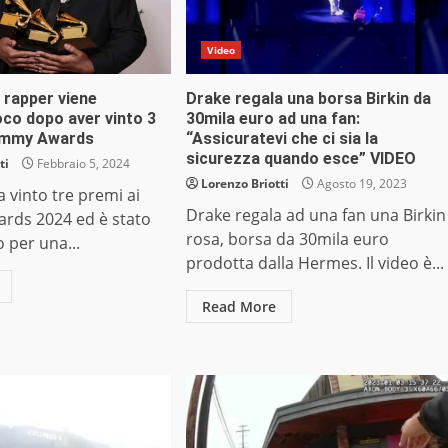
Video
il rapper viene
Drake regala una borsa Birkin da
oco dopo aver vinto 3
30mila euro ad una fan:
rammy Awards
“Assicuratevi che ci sia la
sicurezza quando esce” VIDEO
ti
Febbraio 5, 2024
Lorenzo Briotti
Agosto 19, 2023
a vinto tre premi ai
Drake regala ad una fan una Birkin
ds 2024 ed è stato
rosa, borsa da 30mila euro
o per una...
prodotta dalla Hermes. Il video è...
Read More