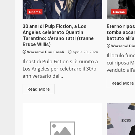
Cinema
Cinema
30 anni di Pulp Fiction, a Los
Eterno ripo
Angeles celebrato Quentin
tomba accant
Tarantino: c’erano tutti (tranne
battuto all’a
Bruce Willis)
Warsamé Dini
Warsamé Dini Casali
Aprile 20, 2024
Il loculo fun
Il cast di Pulp Fiction si è riunito a
cui riposa M
Los Angeles per celebrare il 30/o
venduto all’a
anniversario del...
Read More
Read More