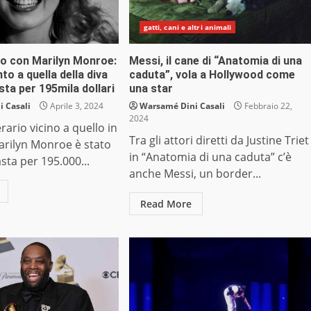
gatti, cani e altri animali
so con Marilyn Monroe:
Messi, il cane di “Anatomia di una
o a quella della diva
caduta”, vola a Hollywood come
sta per 195mila dollari
una star
 Casali
Aprile 3, 2024
Warsamé Dini Casali
Febbraio 22,
2024
erario vicino a quello in
Tra gli attori diretti da Justine Triet
arilyn Monroe è stato
in “Anatomia di una caduta” c’è
sta per 195.000...
anche Messi, un border...
Read More