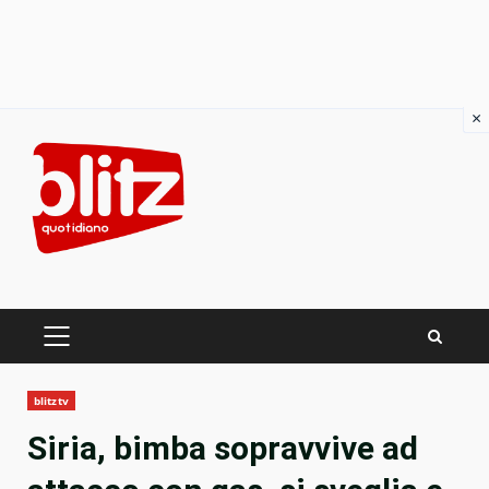
×
Skip
to
content
PRIMARY
MENU
blitztv
Siria, bimba sopravvive ad