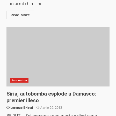
con armi chimiche...
Read More
foto notizie
Siria, autobomba esplode a Damasco:
premier illeso
Lorenzo Briotti
Aprile 29, 2013
BEIRUT – Sei persone sono morte e dieci sono