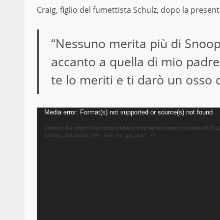
Craig, figlio del fumettista Schulz, dopo la prese
“Nessuno merita più di Snoopy
accanto a quella di mio padr
te lo meriti e ti darò un osso
Video
Media error: Format(s) not supported or source(s) not found
Player
Scarica il file: https://www.blitzquotidiano.it/wp/wp/wp-content/uploads/2015/
110501_20151103_SPE_EFE_07_qtp.mp4?_=1