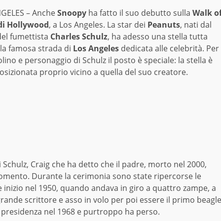
NGELES – Anche
Snoopy
ha fatto il suo debutto sulla
Walk o
di Hollywood
, a Los Angeles. La star dei
Peanuts
, nati dal
del fumettista
Charles Schulz
, ha adesso una stella tutta
lla famosa strada di
Los Angeles
dedicata alle celebrità. Per
olino e personaggio di Schulz il posto è speciale: la stella è
osizionata proprio vicino a quella del suo creatore.
di Schulz, Craig che ha detto che il padre, morto nel 2000,
omento. Durante la cerimonia sono state ripercorse le
le inizio nel 1950, quando andava in giro a quattro zampe, a
nde scrittore e asso in volo per poi essere il primo beagl
a presidenza nel 1968 e purtroppo ha perso.