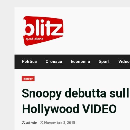
Skip
to
content
Politica
Cronaca
Economia
Sport
Video
blitztv
Snoopy debutta sul
Hollywood VIDEO
admin
Novembre 3, 2015