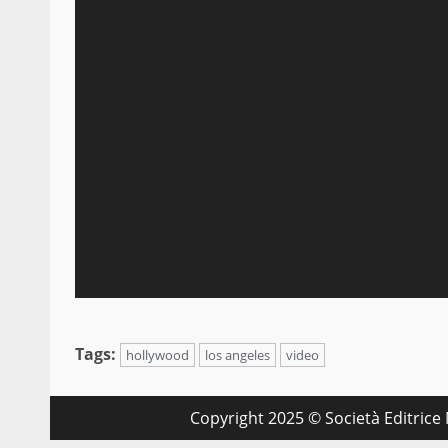
Tags:
hollywood
los angeles
video
Copyright 2025 © Società Editrice M