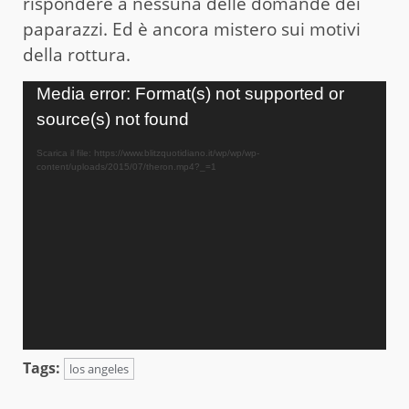
rispondere a nessuna delle domande dei
paparazzi. Ed è ancora mistero sui motivi
della rottura.
Video
Media error: Format(s) not supported or
Player
source(s) not found
Scarica il file: https://www.blitzquotidiano.it/wp/wp/wp-
content/uploads/2015/07/theron.mp4?_=1
Tags:
los angeles