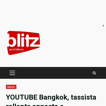
×
Skip
to
content
PRIMARY
MENU
blitztv
YOUTUBE Bangkok, tassista