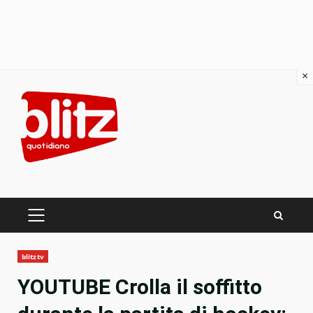
×
Skip
to
content
PRIMARY
MENU
blitztv
YOUTUBE Crolla il soffitto