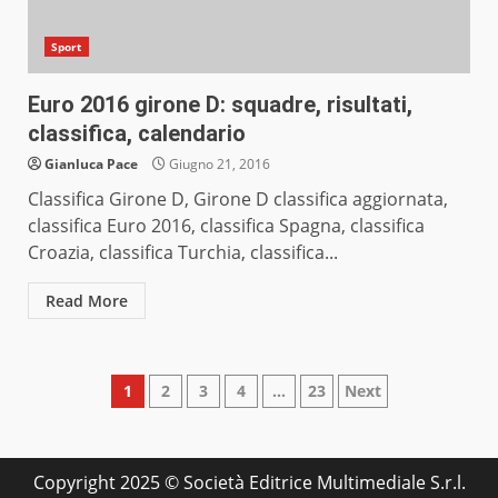
Sport
Euro 2016 girone D: squadre, risultati,
classifica, calendario
Gianluca Pace
Giugno 21, 2016
Classifica Girone D, Girone D classifica aggiornata,
classifica Euro 2016, classifica Spagna, classifica
Croazia, classifica Turchia, classifica...
Read More
Paginazione
1
2
3
4
…
23
Next
degli
articoli
Copyright 2025 © Società Editrice Multimediale S.r.l.